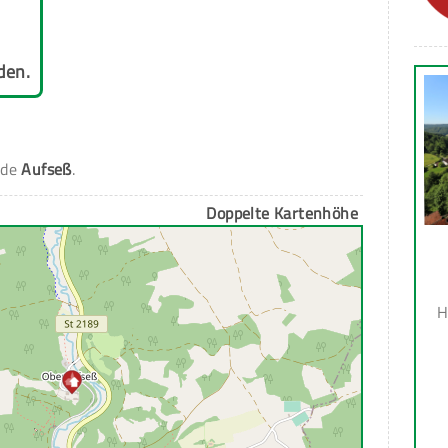
den.
nde
Aufseß
.
Doppelte Kartenhöhe
H