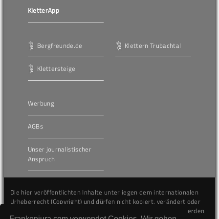
KletterApp
Bergfreunde.de
Klettern Trubachtal
Klettersteige
Werbung
AGBs
Unser journalistischer
Anspruch
Die hier veröffentlichten Inhalte unterliegen dem internationalen
Urheberrecht (Copyright) und dürfen nicht kopiert, verändert oder
unverändert wiederveröffentlicht werden. Gegen Verstöße werden
Frankenjura.com verwendet Cookies. Wir gehen