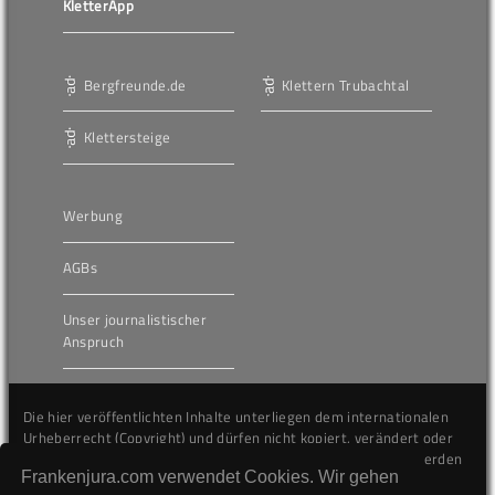
KletterApp
Bergfreunde.de
Klettern Trubachtal
Klettersteige
Werbung
AGBs
Unser journalistischer
Anspruch
Die hier veröffentlichten Inhalte unterliegen dem internationalen
Urheberrecht (Copyright) und dürfen nicht kopiert, verändert oder
unverändert wiederveröffentlicht werden. Gegen Verstöße werden
Frankenjura.com verwendet Cookies. Wir gehen
wir auf juristischem Wege vorgehen.