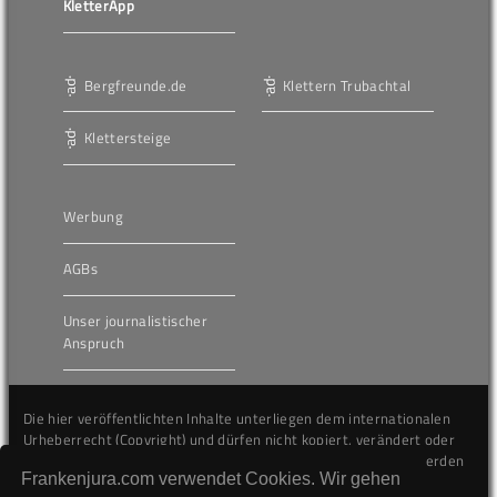
KletterApp
Bergfreunde.de
Klettern Trubachtal
Klettersteige
Werbung
AGBs
Unser journalistischer
Anspruch
Die hier veröffentlichten Inhalte unterliegen dem internationalen
Urheberrecht (Copyright) und dürfen nicht kopiert, verändert oder
unverändert wiederveröffentlicht werden. Gegen Verstöße werden
Frankenjura.com verwendet Cookies. Wir gehen
wir auf juristischem Wege vorgehen.