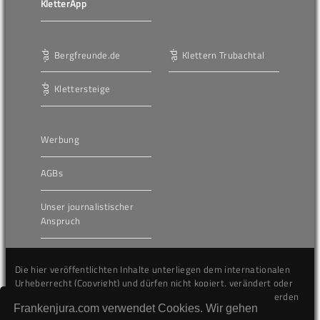
KletterApp
Bergfreunde.de
Klettern Trubachtal
Klettersteige
Werbung
AGBs
Unser journalistischer
Anspruch
Die hier veröffentlichten Inhalte unterliegen dem internationalen
Urheberrecht (Copyright) und dürfen nicht kopiert, verändert oder
unverändert wiederveröffentlicht werden. Gegen Verstöße werden
Frankenjura.com verwendet Cookies. Wir gehen
wir auf juristischem Wege vorgehen.