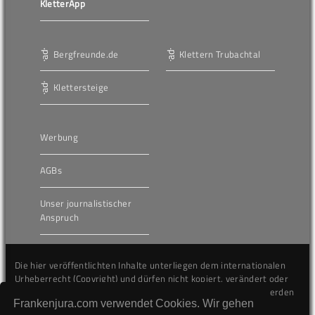
KletterApp
Bergfreunde.de
Klettern Trubachtal
Klettersteige
Werbung
AGBs
Unser journalistischer
Anspruch
Die hier veröffentlichten Inhalte unterliegen dem internationalen
Urheberrecht (Copyright) und dürfen nicht kopiert, verändert oder
unverändert wiederveröffentlicht werden. Gegen Verstöße werden
Frankenjura.com verwendet Cookies. Wir gehen
wir auf juristischem Wege vorgehen.