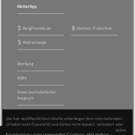
KletterApp
Bergfreunde.de
Klettern Trubachtal
Klettersteige
Werbung
AGBs
Unser journalistischer
Anspruch
Die hier veröffentlichten Inhalte unterliegen dem internationalen
Urheberrecht (Copyright) und dürfen nicht kopiert, verändert oder
unverändert wiederveröffentlicht werden. Gegen Verstöße werden
Frankenjura.com verwendet Cookies. Wir gehen