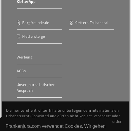
KletterApp
Bergfreunde.de
Klettern Trubachtal
Klettersteige
Werbung
AGBs
Unser journalistischer
Anspruch
Die hier veröffentlichten Inhalte unterliegen dem internationalen
Urheberrecht (Copyright) und dürfen nicht kopiert, verändert oder
unverändert wiederveröffentlicht werden. Gegen Verstöße werden
Frankenjura.com verwendet Cookies. Wir gehen
wir auf juristischem Wege vorgehen.