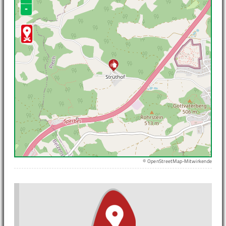
-
© OpenStreetMap-Mitwirkende