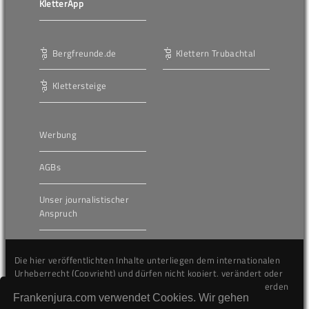
KletterApp
Bergfreunde.de
Klettern Trubachtal
Klettersteige
Werbung
AGBs
Unser journalistischer
Anspruch
Die hier veröffentlichten Inhalte unterliegen dem internationalen
Urheberrecht (Copyright) und dürfen nicht kopiert, verändert oder
unverändert wiederveröffentlicht werden. Gegen Verstöße werden
Frankenjura.com verwendet Cookies. Wir gehen
wir auf juristischem Wege vorgehen.