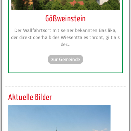
Gößweinstein
Der Wallfahrtsort mit seiner bekannten Basilika,
der direkt oberhalb des Wiesenttales thront, gilt als
der...
zur Gemeinde
Aktuelle Bilder