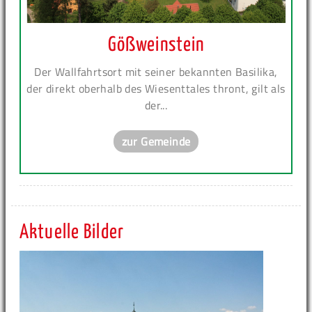
Gößweinstein
Der Wallfahrtsort mit seiner bekannten Basilika,
der direkt oberhalb des Wiesenttales thront, gilt als
der...
zur Gemeinde
Aktuelle Bilder