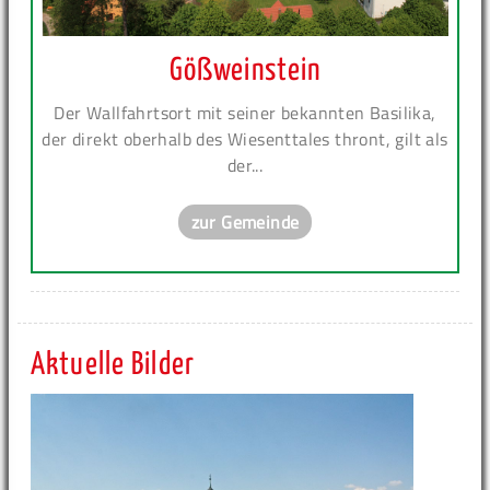
Gößweinstein
Der Wallfahrtsort mit seiner bekannten Basilika,
der direkt oberhalb des Wiesenttales thront, gilt als
der...
zur Gemeinde
Aktuelle Bilder