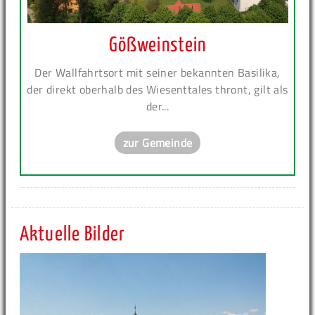
Gößweinstein
Der Wallfahrtsort mit seiner bekannten Basilika,
der direkt oberhalb des Wiesenttales thront, gilt als
der...
zur Gemeinde
Aktuelle Bilder