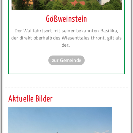
Gößweinstein
Der Wallfahrtsort mit seiner bekannten Basilika,
der direkt oberhalb des Wiesenttales thront, gilt als
der...
zur Gemeinde
Aktuelle Bilder