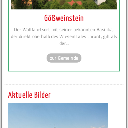
Gößweinstein
Der Wallfahrtsort mit seiner bekannten Basilika,
der direkt oberhalb des Wiesenttales thront, gilt als
der...
zur Gemeinde
Aktuelle Bilder