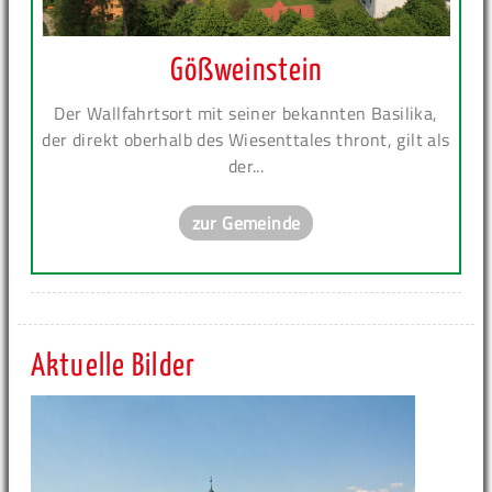
Gößweinstein
Der Wallfahrtsort mit seiner bekannten Basilika,
der direkt oberhalb des Wiesenttales thront, gilt als
der...
zur Gemeinde
Aktuelle Bilder