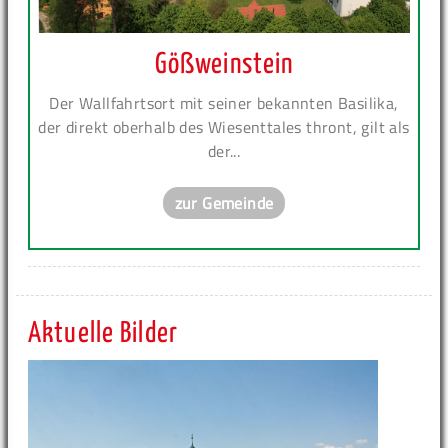
Gößweinstein
Der Wallfahrtsort mit seiner bekannten Basilika,
der direkt oberhalb des Wiesenttales thront, gilt als
der...
zur Gemeinde
Aktuelle Bilder