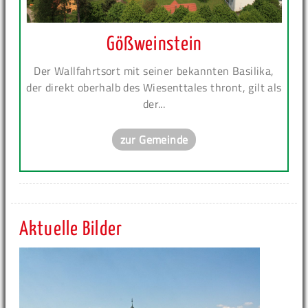
Gößweinstein
Der Wallfahrtsort mit seiner bekannten Basilika,
der direkt oberhalb des Wiesenttales thront, gilt als
der...
zur Gemeinde
Aktuelle Bilder