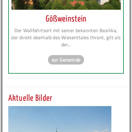
Gößweinstein
Der Wallfahrtsort mit seiner bekannten Basilika,
der direkt oberhalb des Wiesenttales thront, gilt als
der...
zur Gemeinde
Aktuelle Bilder