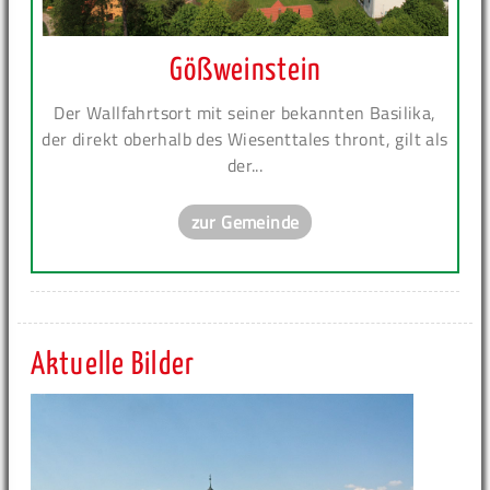
Gößweinstein
Der Wallfahrtsort mit seiner bekannten Basilika,
der direkt oberhalb des Wiesenttales thront, gilt als
der...
zur Gemeinde
Aktuelle Bilder