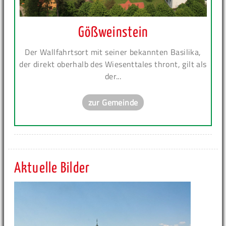
Gößweinstein
Der Wallfahrtsort mit seiner bekannten Basilika,
der direkt oberhalb des Wiesenttales thront, gilt als
der...
zur Gemeinde
Aktuelle Bilder