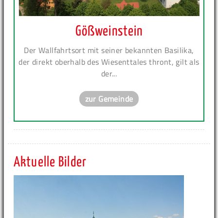
Gößweinstein
Der Wallfahrtsort mit seiner bekannten Basilika,
der direkt oberhalb des Wiesenttales thront, gilt als
der...
zur Gemeinde
Aktuelle Bilder