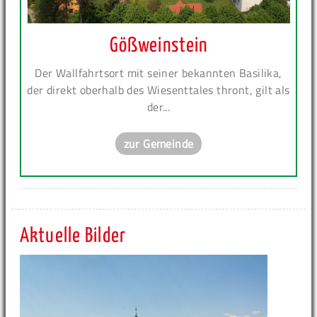
Gößweinstein
Der Wallfahrtsort mit seiner bekannten Basilika,
der direkt oberhalb des Wiesenttales thront, gilt als
der...
zur Gemeinde
Aktuelle Bilder