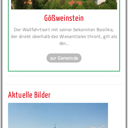
Gößweinstein
Der Wallfahrtsort mit seiner bekannten Basilika,
der direkt oberhalb des Wiesenttales thront, gilt als
der...
zur Gemeinde
Aktuelle Bilder