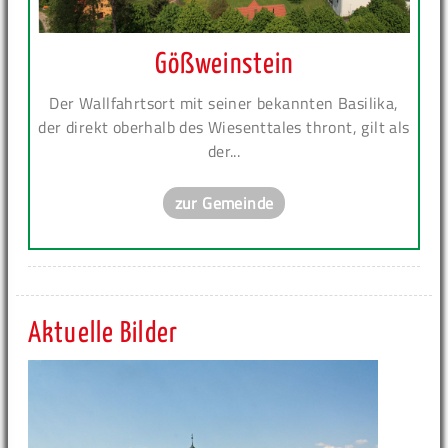
Gößweinstein
Der Wallfahrtsort mit seiner bekannten Basilika,
der direkt oberhalb des Wiesenttales thront, gilt als
der...
zur Gemeinde
Aktuelle Bilder