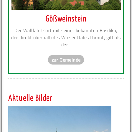
Gößweinstein
Der Wallfahrtsort mit seiner bekannten Basilika,
der direkt oberhalb des Wiesenttales thront, gilt als
der...
zur Gemeinde
Aktuelle Bilder