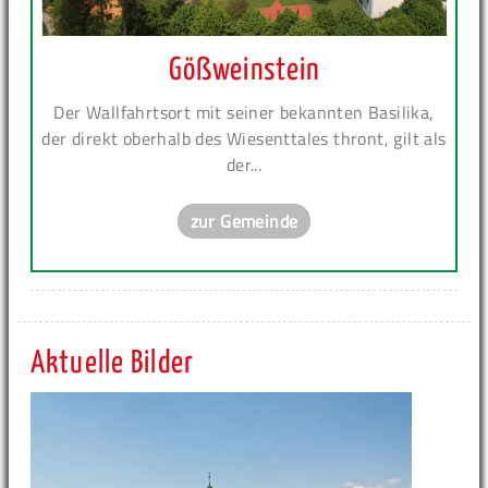
Gößweinstein
Der Wallfahrtsort mit seiner bekannten Basilika,
der direkt oberhalb des Wiesenttales thront, gilt als
der...
zur Gemeinde
Aktuelle Bilder