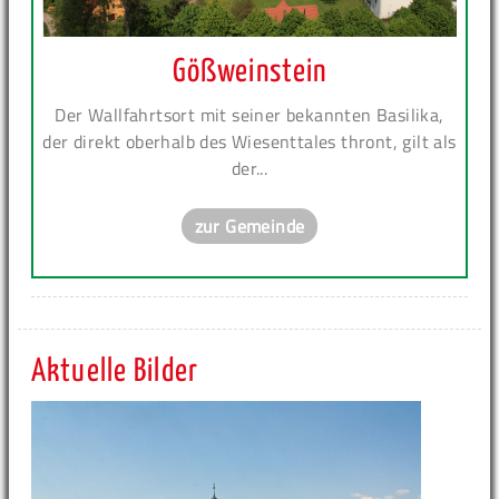
Gößweinstein
Der Wallfahrtsort mit seiner bekannten Basilika,
der direkt oberhalb des Wiesenttales thront, gilt als
der...
zur Gemeinde
Aktuelle Bilder