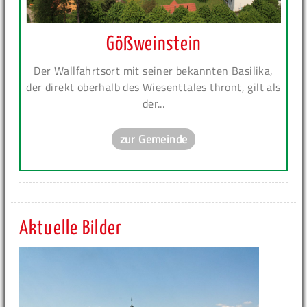
Gößweinstein
Der Wallfahrtsort mit seiner bekannten Basilika,
der direkt oberhalb des Wiesenttales thront, gilt als
der...
zur Gemeinde
Aktuelle Bilder