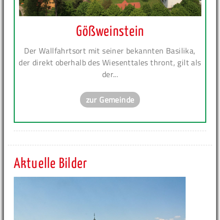
Gößweinstein
Der Wallfahrtsort mit seiner bekannten Basilika,
der direkt oberhalb des Wiesenttales thront, gilt als
der...
zur Gemeinde
Aktuelle Bilder