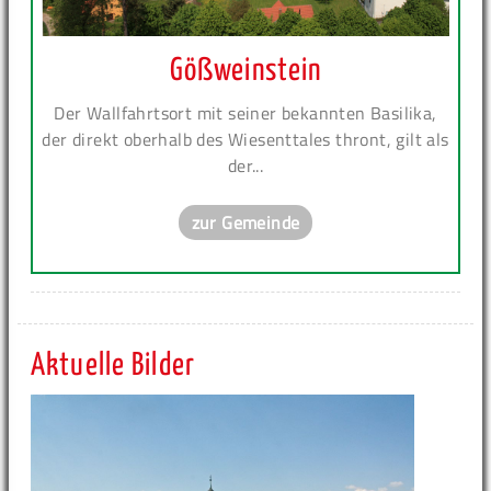
Gößweinstein
Der Wallfahrtsort mit seiner bekannten Basilika,
der direkt oberhalb des Wiesenttales thront, gilt als
der...
zur Gemeinde
Aktuelle Bilder