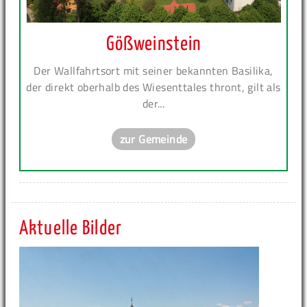
Gößweinstein
Der Wallfahrtsort mit seiner bekannten Basilika,
der direkt oberhalb des Wiesenttales thront, gilt als
der...
zur Gemeinde
Aktuelle Bilder