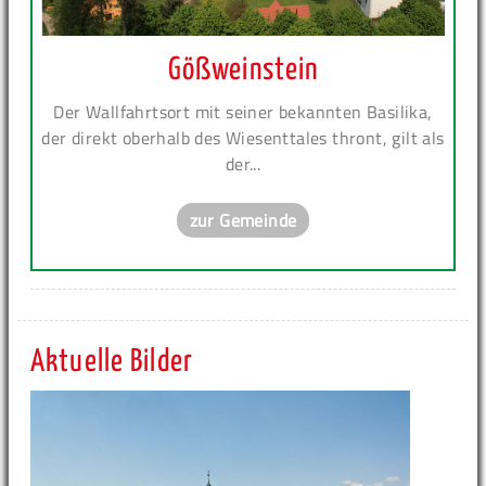
Gößweinstein
Der Wallfahrtsort mit seiner bekannten Basilika,
der direkt oberhalb des Wiesenttales thront, gilt als
der...
zur Gemeinde
Aktuelle Bilder