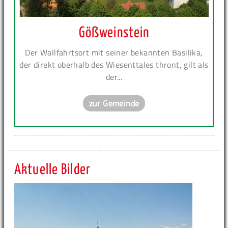
Gößweinstein
Der Wallfahrtsort mit seiner bekannten Basilika,
der direkt oberhalb des Wiesenttales thront, gilt als
der...
zur Gemeinde
Aktuelle Bilder