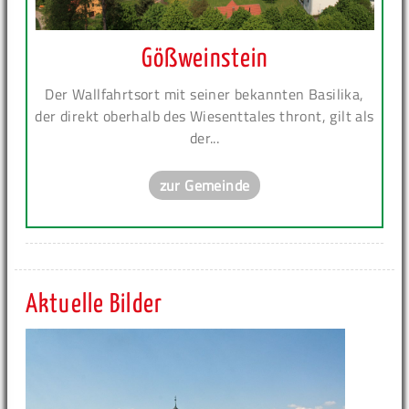
Gößweinstein
Der Wallfahrtsort mit seiner bekannten Basilika,
der direkt oberhalb des Wiesenttales thront, gilt als
der...
zur Gemeinde
Aktuelle Bilder