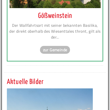
Gößweinstein
Der Wallfahrtsort mit seiner bekannten Basilika,
der direkt oberhalb des Wiesenttales thront, gilt als
der...
zur Gemeinde
Aktuelle Bilder