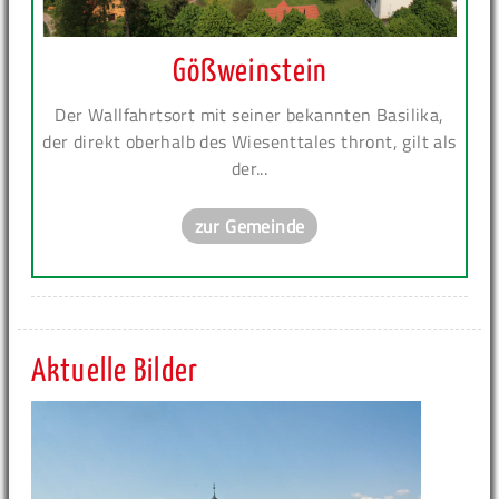
Gößweinstein
Der Wallfahrtsort mit seiner bekannten Basilika,
der direkt oberhalb des Wiesenttales thront, gilt als
der...
zur Gemeinde
Aktuelle Bilder