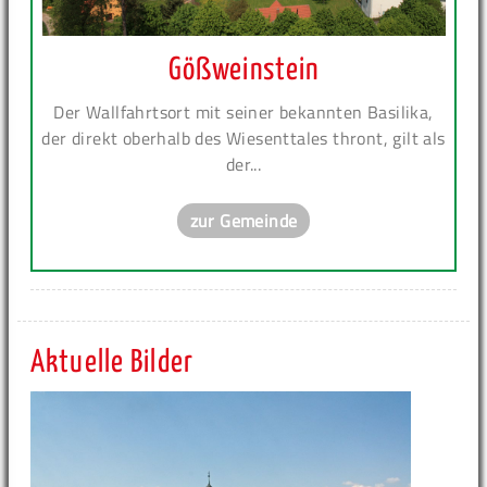
Gößweinstein
Der Wallfahrtsort mit seiner bekannten Basilika,
der direkt oberhalb des Wiesenttales thront, gilt als
der...
zur Gemeinde
Aktuelle Bilder