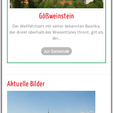
Gößweinstein
Der Wallfahrtsort mit seiner bekannten Basilika,
der direkt oberhalb des Wiesenttales thront, gilt als
der...
zur Gemeinde
Aktuelle Bilder