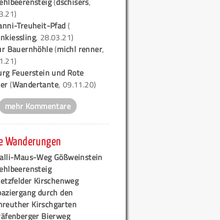
ehlbeerensteig
(
dschisers
,
3.21)
anni-Treuheit-Pfad
(
nkiessling
, 28.03.21)
ur Bauernhöhle
(
michl renner
,
1.21)
urg Feuerstein und Rote
er
(
Wandertante
, 09.11.20)
mehr Kommentare
e Wanderungen
alli-Maus-Weg Gößweinstein
ehlbeerensteig
retzfelder Kirschenweg
paziergang durch den
hreuther Kirschgarten
räfenberger Bierweg