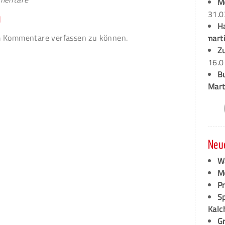
M
31.0
n
H
 Kommentare verfassen zu können.
marti
Z
16.0
B
Mart
Neu
W
M
P
S
Kalc
G