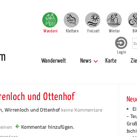
Wandern
Klettern
Freizeit
Winter
Bi
Login
Wanderwelt
News
Karte
Zie
renloch und Ottenhof
Neu
Ei
h, Wirrenloch und Ottenhof
keine Kommentare
- Te
Groß
 einen
Kommentar hinzufügen.
dschi
mmentare