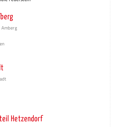
fberg
i Amberg
den
dt
tadt
teil Hetzendorf