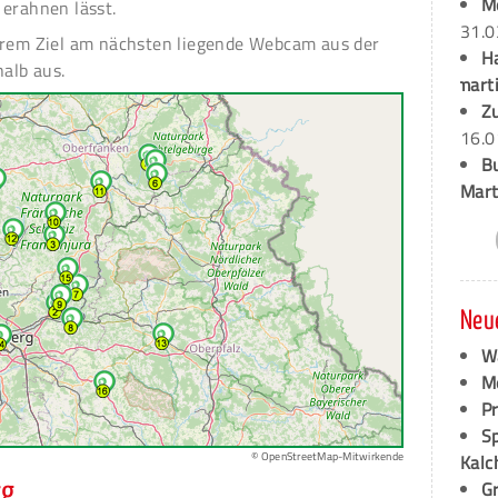
M
 erahnen lässt.
31.0
hrem Ziel am nächsten liegende Webcam aus der
H
halb aus.
marti
Z
16.0
B
Mart
Neu
W
M
P
S
© OpenStreetMap-Mitwirkende
Kalc
G
rg