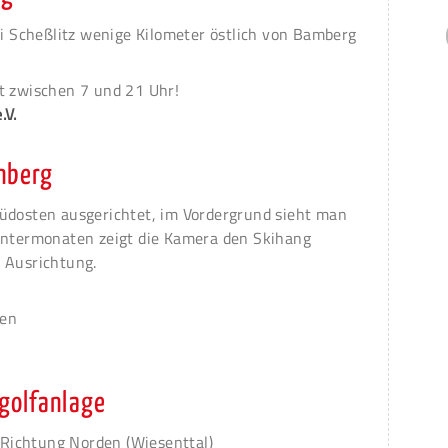
ei Scheßlitz wenige Kilometer östlich von Bamberg
t zwischen 7 und 21 Uhr!
.V.
nberg
üdosten ausgerichtet, im Vordergrund sieht man
intermonaten zeigt die Kamera den Skihang
 Ausrichtung.
ten
golfanlage
n Richtung Norden (Wiesenttal)