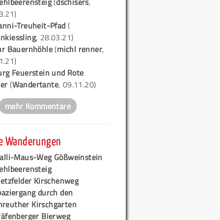
ehlbeerensteig
(
dschisers
,
3.21)
anni-Treuheit-Pfad
(
nkiessling
, 28.03.21)
ur Bauernhöhle
(
michl renner
,
1.21)
urg Feuerstein und Rote
er
(
Wandertante
, 09.11.20)
mehr Kommentare
e Wanderungen
alli-Maus-Weg Gößweinstein
ehlbeerensteig
retzfelder Kirschenweg
paziergang durch den
hreuther Kirschgarten
räfenberger Bierweg