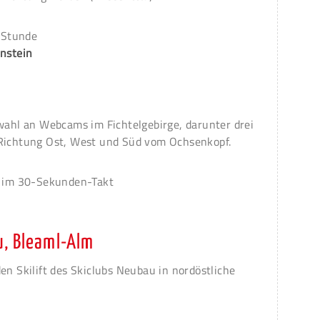
r Stunde
instein
swahl an Webcams im Fichtelgebirge, darunter drei
 Richtung Ost, West und Süd vom Ochsenkopf.
g im 30-Sekunden-Takt
u, Bleaml-Alm
en Skilift des Skiclubs Neubau in nordöstliche