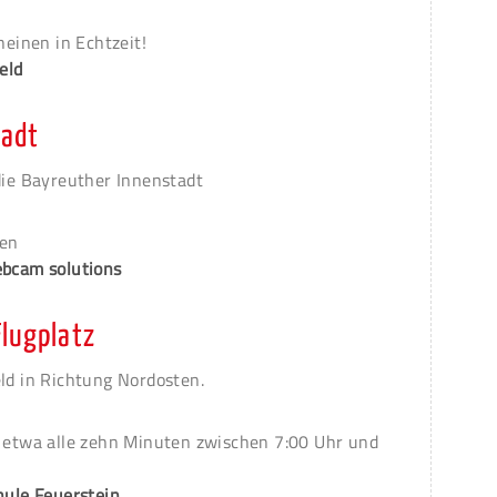
heinen in Echtzeit!
eld
tadt
die Bayreuther Innenstadt
den
ebcam solutions
Flugplatz
ld in Richtung Nordosten.
g etwa alle zehn Minuten zwischen 7:00 Uhr und
hule Feuerstein