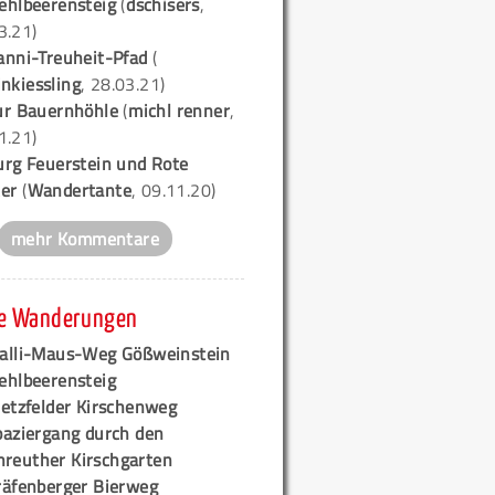
ehlbeerensteig
(
dschisers
,
3.21)
anni-Treuheit-Pfad
(
nkiessling
, 28.03.21)
ur Bauernhöhle
(
michl renner
,
1.21)
urg Feuerstein und Rote
er
(
Wandertante
, 09.11.20)
mehr Kommentare
e Wanderungen
alli-Maus-Weg Gößweinstein
ehlbeerensteig
retzfelder Kirschenweg
paziergang durch den
hreuther Kirschgarten
räfenberger Bierweg