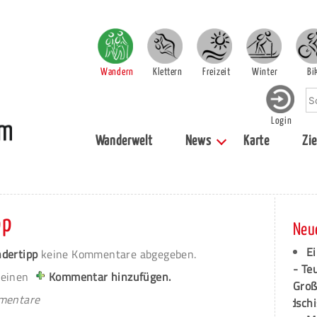
Wandern
Klettern
Freizeit
Winter
Bi
Login
Wanderwelt
News
Karte
Zie
pp
Neu
Ei
ndertipp
keine Kommentare abgegeben.
- Te
 einen
Kommentar hinzufügen.
Groß
mmentare
dschi