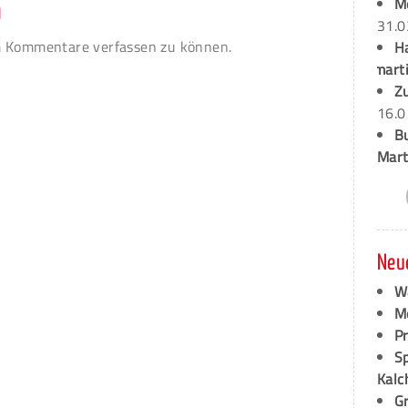
M
n
31.0
 Kommentare verfassen zu können.
H
marti
Z
16.0
B
Mart
Neu
W
M
P
S
Kalc
G