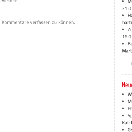
M
31.0
n
H
 Kommentare verfassen zu können.
marti
Z
16.0
B
Mart
Neu
W
M
P
S
Kalc
G