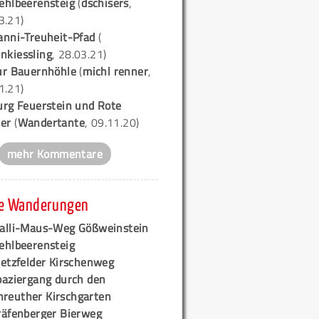
ehlbeerensteig
(
dschisers
,
3.21)
anni-Treuheit-Pfad
(
nkiessling
, 28.03.21)
ur Bauernhöhle
(
michl renner
,
1.21)
urg Feuerstein und Rote
er
(
Wandertante
, 09.11.20)
mehr Kommentare
e Wanderungen
alli-Maus-Weg Gößweinstein
ehlbeerensteig
retzfelder Kirschenweg
paziergang durch den
hreuther Kirschgarten
räfenberger Bierweg