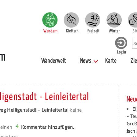
Wandern
Klettern
Freizeit
Winter
Bi
Login
Wanderwelt
News
Karte
Zie
igenstadt - Leinleitertal
Neu
Ei
g Heiligenstadt - Leinleitertal
keine
- Te
Groß
 einen
Kommentar hinzufügen.
dschi
mmentare