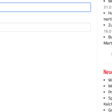
M
31.0
H
marti
Z
16.0
B
Mart
Neu
W
M
P
S
Kalc
G