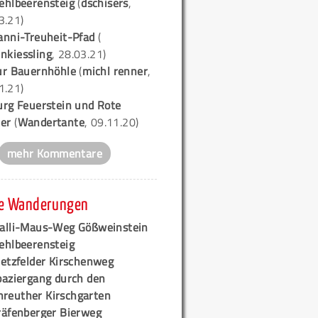
ehlbeerensteig
(
dschisers
,
3.21)
anni-Treuheit-Pfad
(
nkiessling
, 28.03.21)
ur Bauernhöhle
(
michl renner
,
1.21)
urg Feuerstein und Rote
er
(
Wandertante
, 09.11.20)
mehr Kommentare
e Wanderungen
alli-Maus-Weg Gößweinstein
ehlbeerensteig
retzfelder Kirschenweg
paziergang durch den
hreuther Kirschgarten
räfenberger Bierweg