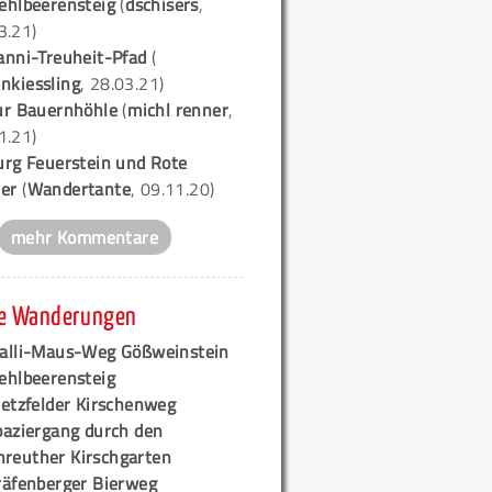
ehlbeerensteig
(
dschisers
,
3.21)
anni-Treuheit-Pfad
(
nkiessling
, 28.03.21)
ur Bauernhöhle
(
michl renner
,
1.21)
urg Feuerstein und Rote
er
(
Wandertante
, 09.11.20)
mehr Kommentare
e Wanderungen
alli-Maus-Weg Gößweinstein
ehlbeerensteig
retzfelder Kirschenweg
paziergang durch den
hreuther Kirschgarten
räfenberger Bierweg