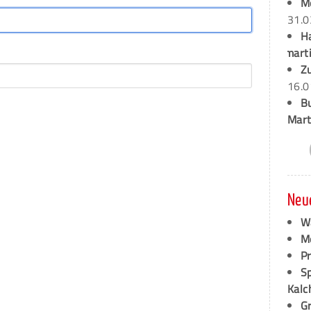
M
31.0
H
marti
Z
16.0
B
Mart
Neu
W
M
P
S
Kalc
G