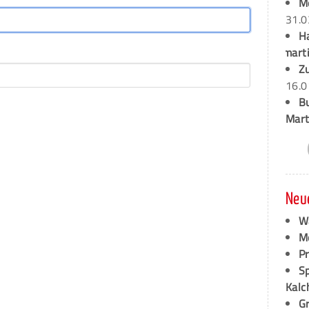
M
31.0
H
marti
Z
16.0
B
Mart
Neu
W
M
P
S
Kalc
G