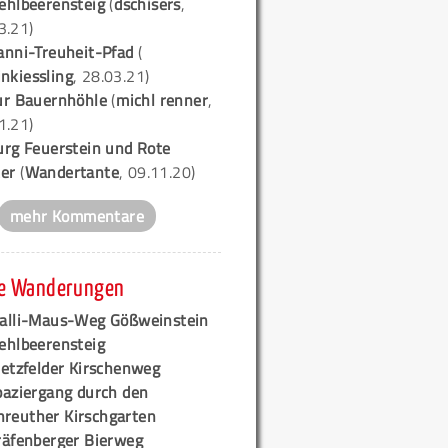
ehlbeerensteig
(
dschisers
,
3.21)
anni-Treuheit-Pfad
(
nkiessling
, 28.03.21)
ur Bauernhöhle
(
michl renner
,
1.21)
urg Feuerstein und Rote
er
(
Wandertante
, 09.11.20)
mehr Kommentare
e Wanderungen
alli-Maus-Weg Gößweinstein
ehlbeerensteig
retzfelder Kirschenweg
paziergang durch den
hreuther Kirschgarten
räfenberger Bierweg