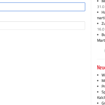
M
31.0
H
marti
Z
16.0
B
Mart
Neu
W
M
P
S
Kalc
G