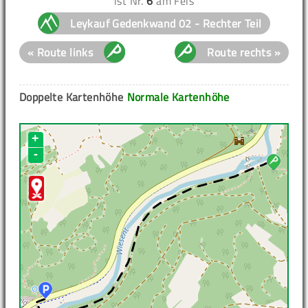
ist Nr.
6
am Fels
Leykauf Gedenkwand 02 - Rechter Teil
« Route links
Route rechts »
Doppelte Kartenhöhe
Normale Kartenhöhe
+
-