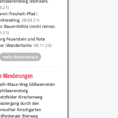
ehlbeerensteig
(
dschisers
,
3.21)
anni-Treuheit-Pfad
(
nkiessling
, 28.03.21)
ur Bauernhöhle
(
michl renner
,
1.21)
urg Feuerstein und Rote
er
(
Wandertante
, 09.11.20)
mehr Kommentare
e Wanderungen
alli-Maus-Weg Gößweinstein
ehlbeerensteig
retzfelder Kirschenweg
paziergang durch den
hreuther Kirschgarten
räfenberger Bierweg