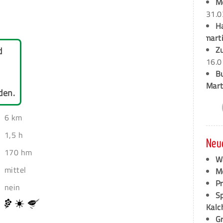
M
31.0
H
marti
Z
d
16.0
B
Mart
den.
6 km
1,5 h
Neu
170 hm
W
mittel
M
P
nein
S
Kalc
G