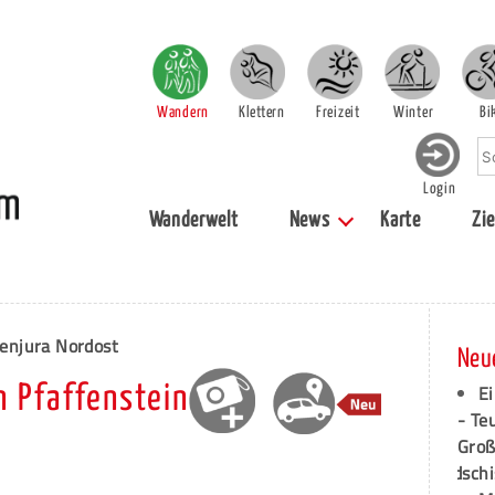
Wandern
Klettern
Freizeit
Winter
Bi
Login
Wanderwelt
News
Karte
Zie
enjura Nordost
Neu
Ei
 Pfaffenstein
- Te
Groß
dschi