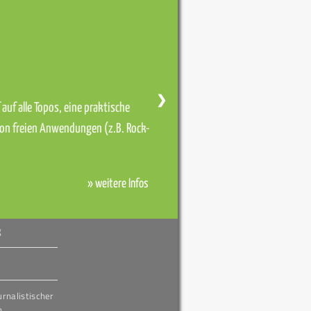
❯
auf alle Topos, eine praktische
von freien Anwendungen (z.B. Rock-
» weitere Infos
g
urnalistischer
h